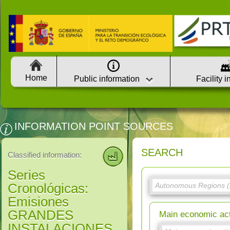
Home
Public information
Facility 
INFORMATION POINT SOURCES
SEARCH
Classified information:
Series
Cronológicas:
Emisiones
GRANDES
Main economic ac
INSTALACIONES