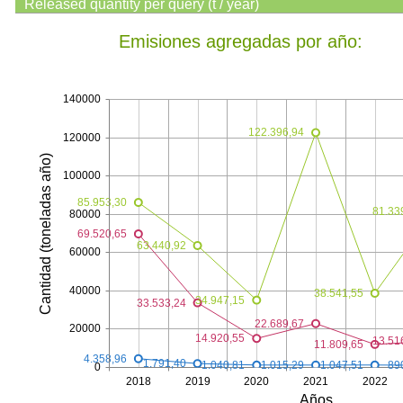
Released quantity per query (t / year)
Emisiones agregadas por año:
140000
122.396,94
120000
Cantidad (toneladas año)
100000
85.953,30
81.33
80000
69.520,65
63.440,92
60000
40000
38.541,55
34.947,15
33.533,24
22.689,67
20000
14.920,55
13.51
11.809,65
4.358,96
1.791,40
1.047,51
1.040,81
1.015,29
89
0
2018
2019
2020
2021
2022
Años