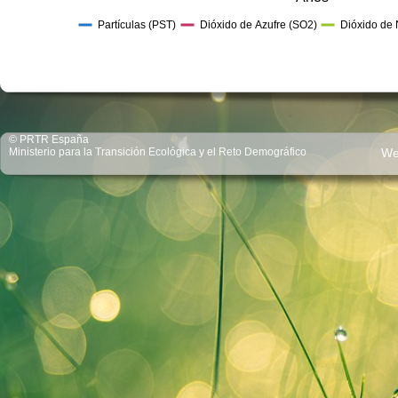
Partículas (PST)
Dióxido de Azufre (SO2)
Dióxido de 
© PRTR España
Ministerio para la Transición Ecológica y el Reto Demográfico
We