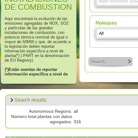
DE COMBUSTION
Aquí encontrará la evolución de las
Releases
emisiones agregadas de NOX, SO2
y partículas de las grandes
instalaciones de combustión, con
potencia térmica nominal de igual o
mayor de 50MW y que, de acuerdo a
la legislación deben reportar
información específica a nivel de
planta(*) (.PART en la denominación
de EU Registry)
Search
(*)Están exentas de reportar
información específica a nivel de
“planta” aquellas GIC incluidas en
el ámbito de aplicación del
artículo 42 o, aquellas que no
cumplan con los requisitos de
adición del articulo 43, ambos del
Search results:
Decreto 815/2013.
Para más información póngase en
Autonomous Regions:
all
contacto con
bzn-prtr-es@miteco.es
Número total plantas con datos
agregados:
316