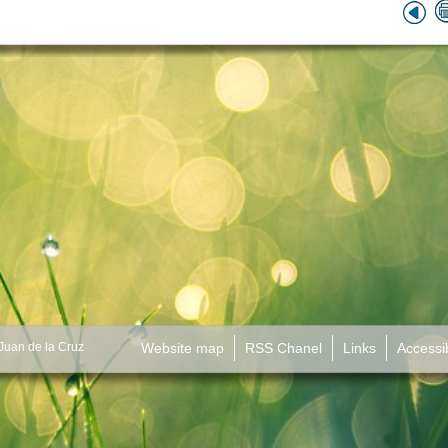
 Juan de la Cruz
Website map
RSS Chanel
Links
Accessib