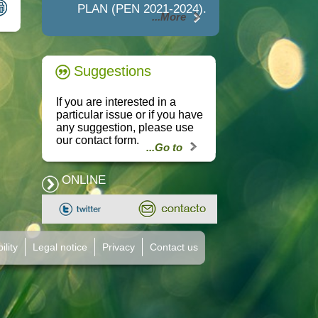
PLAN (PEN 2021-2024).
...More
Suggestions
If you are interested in a
particular issue or if you have
any suggestion, please use
our contact form.
...Go to
ONLINE
ility
Legal notice
Privacy
Contact us