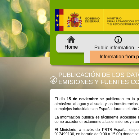
Home
Public information
Information from 
You 
PUBLICACIÓN DE LOS DAT
EMISIONES Y FUENTES C
El día
15 de noviembre
se publicaron en la 
atmósfera, al agua y al suelo y las transferencias
complejos industriales en España durante el año 
La información pública es fácilmente accesible 
como acceder directamente a las emisiones y tran
El Ministerio, a través de PRTR-España; dispo
917499130, en horario de 9:00 a 15:00) donde se