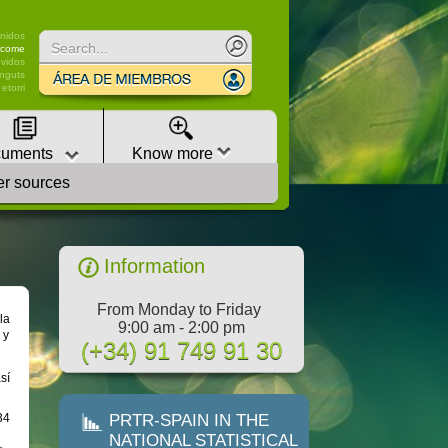
Buscar
nidos
lcome
vidos
nguts
etorri
uments
Know more
er sources
e Emisiones y Fuentes Contaminantes PRTR-España
Information
From Monday to Friday
la
9:00 am - 2:00 pm
 y
(+34) 91 749 91 30
sí
34
PRTR-SPAIN IN THE
NATIONAL STATISTICAL