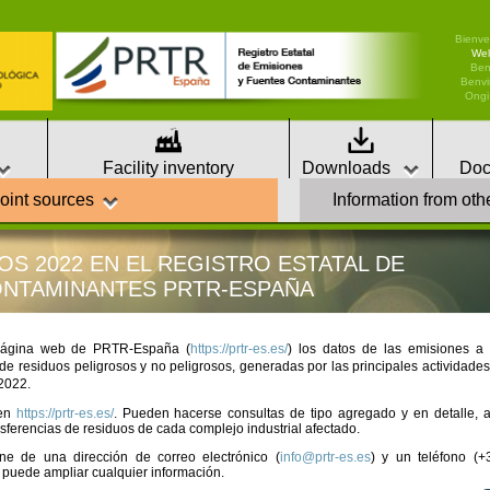
Bienve
We
Ben
Benvi
Ongi 
Facility inventory
Downloads
Doc
point sources
Information from oth
are in |
PRTR España
Publicación de los datos 2022 en el Registro Estatal d
OS 2022 EN EL REGISTRO ESTATAL DE
ONTAMINANTES PRTR-ESPAÑA
página web de PRTR-España (
https://prtr-es.es/
)
los datos de las emisiones a 
 de residuos peligrosos y no peligrosos, generadas por las principales actividades
2022.
en
https://prtr-es.es/
. Pueden hacerse consultas de tipo agregado y en detalle, a
sferencias de residuos de cada complejo industrial afectado.
ne de una dirección de correo electrónico (
info@prtr-es.es
) y un teléfono (+
 puede ampliar cualquier información.